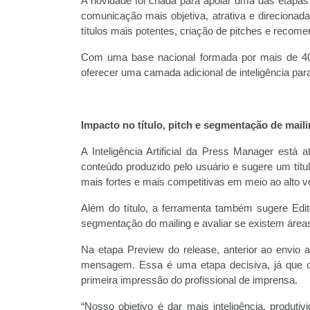
A novidade foi criada para apoiar uma das etapa
comunicação mais objetiva, atrativa e direciona
títulos mais potentes, criação de pitches e recom
Com uma base nacional formada por mais de 40 m
oferecer uma camada adicional de inteligência pa
Impacto no título, pitch e segmentação de mail
A Inteligência Artificial da Press Manager está 
conteúdo produzido pelo usuário e sugere um títu
mais fortes e mais competitivas em meio ao alto 
Além do título, a ferramenta também sugere Edit
segmentação do mailing e avaliar se existem áreas e
Na etapa Preview do release, anterior ao envio
mensagem. Essa é uma etapa decisiva, já que o 
primeira impressão do profissional de imprensa.
“Nosso objetivo é dar mais inteligência, produt