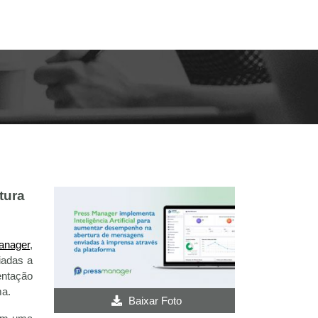
tura
anager
,
iadas a
entação
ma.
Baixar Foto