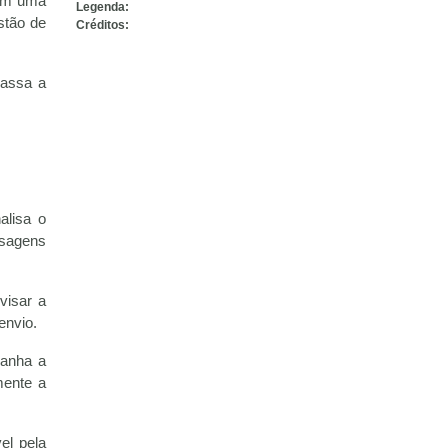
 em uma
Legenda:
stão de
Créditos:
passa a
alisa o
nsagens
visar a
envio.
panha a
mente a
el pela