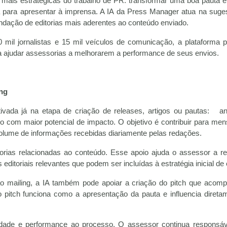
s mais estratégicas do trabalho de PR: transformar uma boa pauta
da para apresentar à imprensa. A IA da Press Manager atua na suge
endação de editorias mais aderentes ao conteúdo enviado.
il jornalistas e 15 mil veículos de comunicação, a plataforma 
ra ajudar assessorias a melhorarem a performance de seus envios.
ing
ativada já na etapa de criação de releases, artigos ou pautas: an
lo com maior potencial de impacto. O objetivo é contribuir para me
volume de informações recebidas diariamente pelas redações.
orias relacionadas ao conteúdo. Esse apoio ajuda o assessor a re
ditoriais relevantes que podem ser incluídas à estratégia inicial de 
 ao mailing, a IA também pode apoiar a criação do pitch que acom
pitch funciona como a apresentação da pauta e influencia direta
ividade e performance ao processo. O assessor continua responsáv