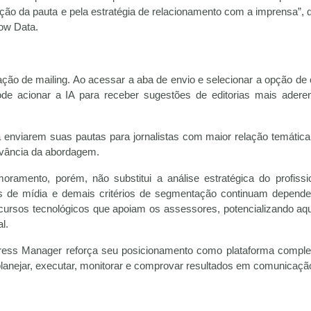
ação da pauta e pela estratégia de relacionamento com a imprensa”, 
low Data.
ão de mailing. Ao acessar a aba de envio e selecionar a opção de 
ode acionar a IA para receber sugestões de editorias mais adere
 enviarem suas pautas para jornalistas com maior relação temátic
evância da abordagem.
amento, porém, não substitui a análise estratégica do profissi
os de mídia e demais critérios de segmentação continuam depend
cursos tecnológicos que apoiam os assessores, potencializando aqu
l.
 Press Manager reforça seu posicionamento como plataforma comple
lanejar, executar, monitorar e comprovar resultados em comunicaçã