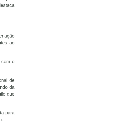
destaca
criação
ntes ao
a com o
onal de
endo da
ilo que
ta para
o.